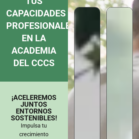
TUS
SOSTENIBL
DISEÑO
CONOCE
CONOCE
MÁS
CAPACIDADES
MÁS
MÁS ACÁ
INFORMACIÓN
CONOCE MÁS
CONOCE MÁS
ACÁ
ACÁ
ACÁ
PROFESIONALES
EN LA
ACADEMIA
DEL CCCS
¡ACELEREMOS
JUNTOS
ENTORNOS
SOSTENIBLES!
Impulsa tu
crecimiento