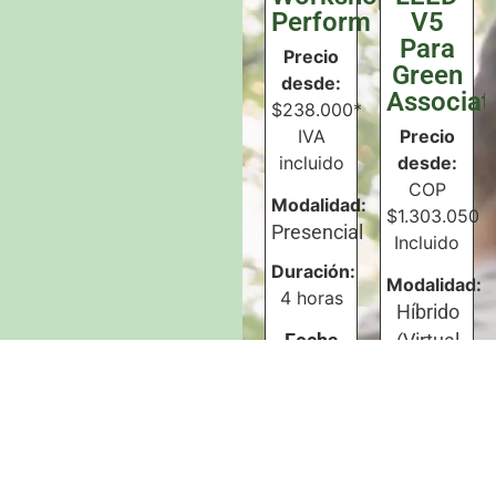
Perform
V5
Para
Precio
Green
desde:
Associat
$238.000*
IVA
Precio
incluido
desde:
COP
Modalidad:
$
1.303.050
I
Presencial
Incluido
Duración:
Modalidad:
4 horas
Híbrido
(Virtual
Fecha
en Vivo y
de
Virtual
inicio:
Grabado)
27/07/2026
,
Conocer
Asincrónico:
más