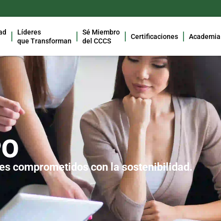
ad
Líderes
Sé Miembro
Certificaciones
Academia
que Transforman
del CCCS
PO
es comprometidos con la sostenibilidad.