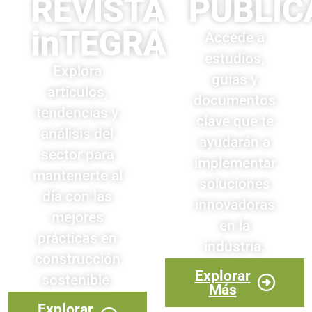
REVISTA
PUBLIC
inTEGRA
Accede a
estudios,
Explora
guías y
artículos,
documentos
tendencias y
clave que te
análisis del
ayudarán a
sector para
implementar
mantenerte al
soluciones
día con las
innovadoras
mejores
en la
prácticas en
industria.
construcción
Explorar
sostenible.
Más
Explorar