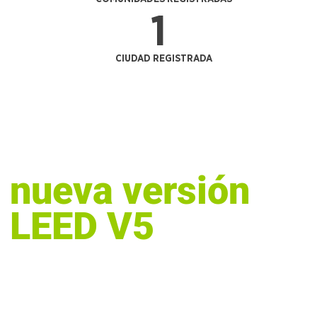
1
CIUDAD REGISTRADA
Prepárate para la
nueva versión
LEED V5
Actualiza tus conocimientos,
comprende los cambios claves y