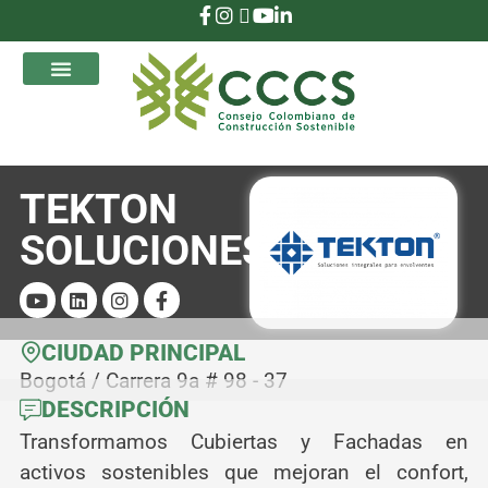
que Transforman
TEKTON
SOLUCIONES
CIUDAD PRINCIPAL
Bogotá / Carrera 9a # 98 - 37
DESCRIPCIÓN
Transformamos Cubiertas y Fachadas en
activos sostenibles que mejoran el confort,