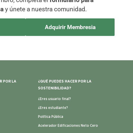
embro, completa el
formulario para
ia
y únete a nuestra comunidad.
Adquirir Membresia
R POR LA
¿QUÉ PUEDES HACER POR LA
SOSTENIBILIDAD?
¿Eres usuario final?
¿Eres estudiante?
Política Pública
Acelerador Edificaciones Neto Cero