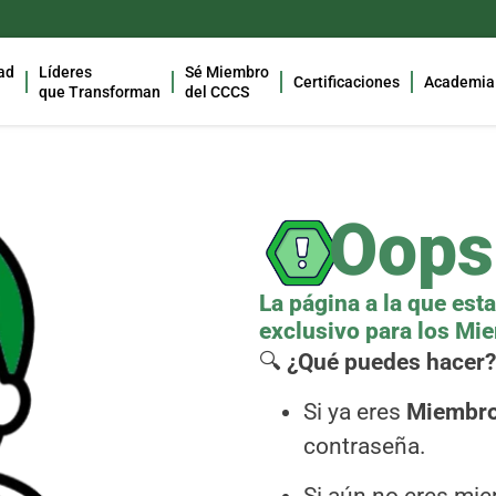
ad
Líderes
Sé Miembro
Certificaciones
Academia
que Transforman
del CCCS
Oops
La página a la que est
exclusivo para los M
🔍
¿Qué puedes hacer?
Si ya eres
Miembr
contraseña.